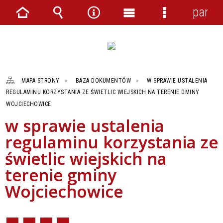
panel
Strona
Wyszukiwarka
Narzędzia
Menu
Menu
główna
główne
szczegółowe
MAPA STRONY
BAZA DOKUMENTÓW
W SPRAWIE USTALENIA
REGULAMINU KORZYSTANIA ZE ŚWIETLIC WIEJSKICH NA TERENIE GMINY
WOJCIECHOWICE
w sprawie ustalenia
regulaminu korzystania ze
świetlic wiejskich na
terenie gminy
Wojciechowice