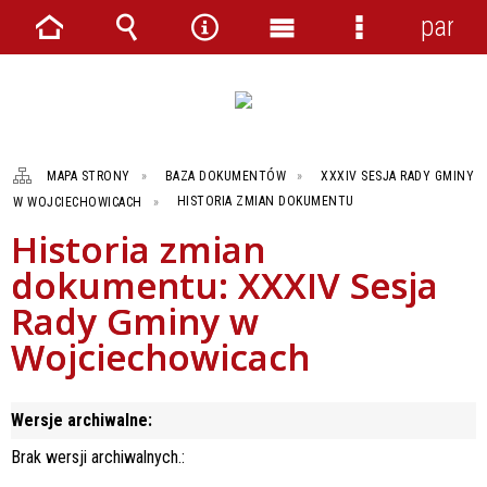
panel
Strona
Wyszukiwarka
Narzędzia
Menu
Menu
główna
główne
szczegółowe
MAPA STRONY
BAZA DOKUMENTÓW
XXXIV SESJA RADY GMINY
W WOJCIECHOWICACH
HISTORIA ZMIAN DOKUMENTU
Historia zmian
dokumentu: XXXIV Sesja
Rady Gminy w
Wojciechowicach
Wersje archiwalne:
Brak wersji archiwalnych.: