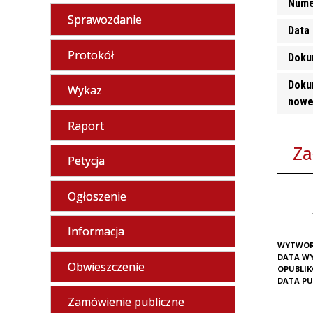
Nume
Sprawozdanie
Data 
Protokół
Doku
Doku
Wykaz
nowe
Raport
Za
Petycja
Ogłoszenie
Informacja
WYTWOR
DATA W
Obwieszczenie
OPUBLI
DATA PU
Zamówienie publiczne