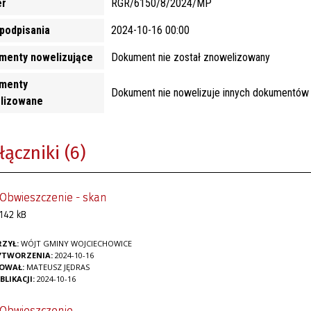
r
RGR/6150/8/2024/MP
podpisania
2024-10-16 00:00
menty nowelizujące
Dokument nie został znowelizowany
menty
Dokument nie nowelizuje innych dokumentów
lizowane
łączniki (6)
Obwieszczenie - skan
142 kB
ZYŁ:
WÓJT GMINY WOJCIECHOWICE
YTWORZENIA:
2024-10-16
KOWAŁ:
MATEUSZ JĘDRAS
BLIKACJI:
2024-10-16
Obwieszczenie