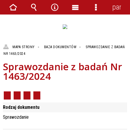
panel
Strona
Wyszukiwarka
Narzędzia
Menu
Menu
główna
główne
szczegółowe
MAPA STRONY
BAZA DOKUMENTÓW
SPRAWOZDANIE Z BADAŃ
NR 1463/2024
Sprawozdanie z badań Nr
1463/2024
Rodzaj dokumentu
Sprawozdanie