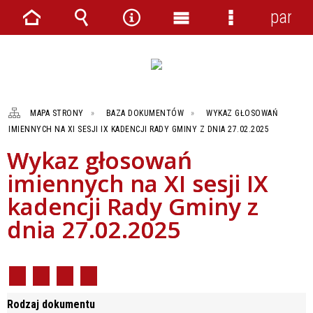
panel
Strona
Wyszukiwarka
Narzędzia
Menu
Menu
główna
główne
szczegółowe
MAPA STRONY
BAZA DOKUMENTÓW
WYKAZ GŁOSOWAŃ
IMIENNYCH NA XI SESJI IX KADENCJI RADY GMINY Z DNIA 27.02.2025
Wykaz głosowań
imiennych na XI sesji IX
kadencji Rady Gminy z
dnia 27.02.2025
Rodzaj dokumentu