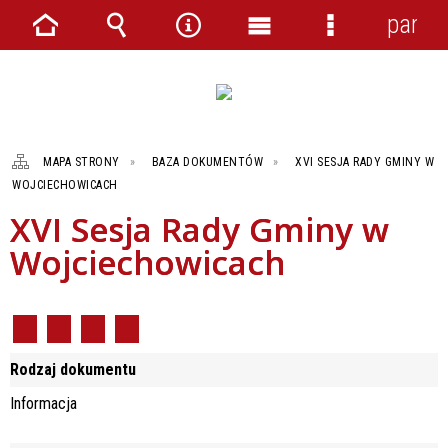
panel
Strona
Wyszukiwarka
Narzędzia
Menu
Menu
główna
główne
szczegółowe
MAPA STRONY
BAZA DOKUMENTÓW
XVI SESJA RADY GMINY W
WOJCIECHOWICACH
XVI Sesja Rady Gminy w
Wojciechowicach
Rodzaj dokumentu
Informacja