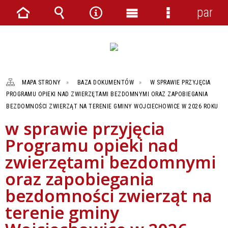
panel
Strona
Wyszukiwarka
Narzędzia
Menu
Menu
główna
główne
szczegółowe
MAPA STRONY
BAZA DOKUMENTÓW
W SPRAWIE PRZYJĘCIA
PROGRAMU OPIEKI NAD ZWIERZĘTAMI BEZDOMNYMI ORAZ ZAPOBIEGANIA
BEZDOMNOŚCI ZWIERZĄT NA TERENIE GMINY WOJCIECHOWICE W 2026 ROKU
w sprawie przyjęcia
Programu opieki nad
zwierzętami bezdomnymi
oraz zapobiegania
bezdomności zwierząt na
terenie gminy