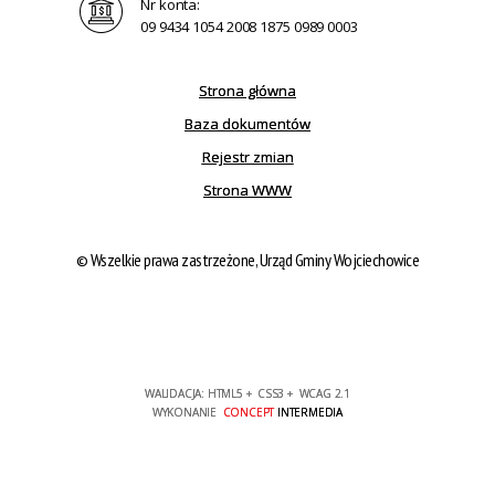
Nr konta:
09 9434 1054 2008 1875 0989 0003
Strona główna
Baza dokumentów
Rejestr zmian
Strona WWW
© Wszelkie prawa zastrzeżone, Urząd Gminy Wojciechowice
WALIDACJA:
HTML5
+
CSS3
+
WCAG 2.1
WYKONANIE
CONCEPT
INTERMEDIA