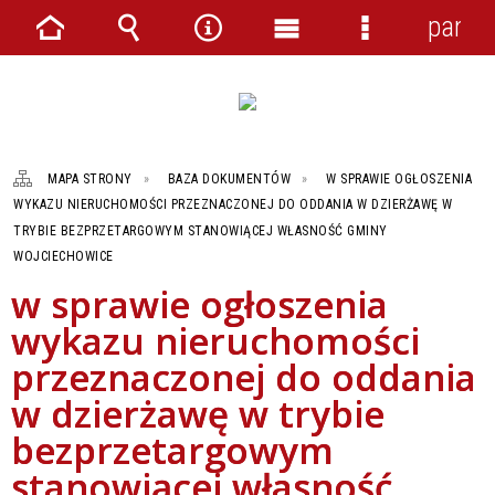
panel
Strona
Wyszukiwarka
Narzędzia
Menu
Menu
główna
główne
szczegółowe
MAPA STRONY
BAZA DOKUMENTÓW
W SPRAWIE OGŁOSZENIA
WYKAZU NIERUCHOMOŚCI PRZEZNACZONEJ DO ODDANIA W DZIERŻAWĘ W
TRYBIE BEZPRZETARGOWYM STANOWIĄCEJ WŁASNOŚĆ GMINY
WOJCIECHOWICE
w sprawie ogłoszenia
wykazu nieruchomości
przeznaczonej do oddania
w dzierżawę w trybie
bezprzetargowym
stanowiącej własność