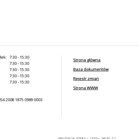
łek:
7:30 - 15:30
Strona główna
7:30 - 15:30
Baza dokumentów
7:30 - 15:30
7:30 - 15:30
Rejestr zmian
7:30 - 15:30
Strona WWW
054 2008 1875 0989 0003
WALIDACJA:
HTML5
+
CSS3
+
WCAG 2.1