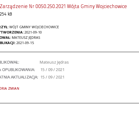
Zarządzenie Nr 0050.250.2021 Wójta Gminy Wojciechowice
254 kB
ZYŁ:
WÓJT GMINY WOJCIECHOWICE
YTWORZENIA:
2021-09-10
KOWAŁ:
MATEUSZ JĘDRAS
BLIKACJI:
2021-09-15
BLIKOWAŁ:
Mateusz Jędras
A OPUBLIKOWANIA:
15 / 09 / 2021
TNIA AKTUALIZACJA:
15 / 09 / 2021
ORIA ZMIAN