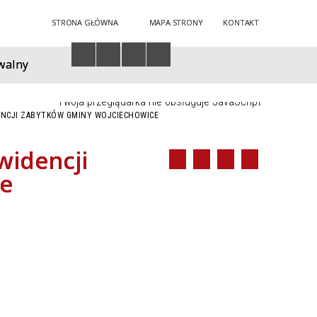
STRONA GŁÓWNA
MAPA STRONY
KONTAKT
walny
Twoja przeglądarka nie obsługuje JavaScript
ENCJI ZABYTKÓW GMINY WOJCIECHOWICE
widencji
e