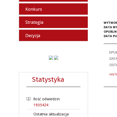
Konkurs
Strategia
WYTWOR
DATA W
OPUBLI
Decyzja
DATA PU
OPU
DAT
OSTA
HIST
Statystyka
Ilość odwiedzin:
1935424
Ostatnia aktualizacja