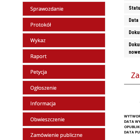
Stat
Sprawozdanie
Data 
Protokół
Doku
Wykaz
Doku
nowe
Raport
Petycja
Za
Ogłoszenie
Informacja
WYTWOR
Obwieszczenie
DATA W
OPUBLI
DATA PU
Zamówienie publiczne