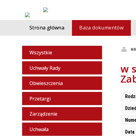
Strona główna
Baza dokumentów
MA
Wszystkie
w s
Uchwały Rady
Za
Obwieszczenia
Rodz
Przetargi
Dzie
Zarządzenie
Nume
Uchwała
Data 