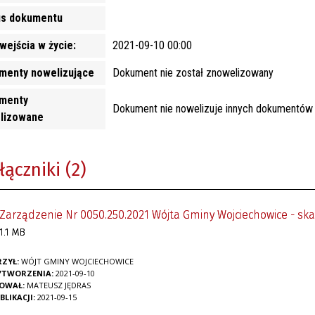
us dokumentu
wejścia w życie:
2021-09-10 00:00
menty nowelizujące
Dokument nie został znowelizowany
menty
Dokument nie nowelizuje innych dokumentów
lizowane
łączniki (2)
Zarządzenie Nr 0050.250.2021 Wójta Gminy Wojciechowice - sk
1.1 MB
ZYŁ:
WÓJT GMINY WOJCIECHOWICE
YTWORZENIA:
2021-09-10
KOWAŁ:
MATEUSZ JĘDRAS
BLIKACJI:
2021-09-15