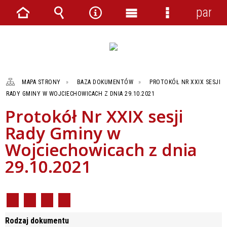
panel
Strona
Wyszukiwarka
Narzędzia
Menu
Menu
główna
główne
szczegółowe
MAPA STRONY
BAZA DOKUMENTÓW
PROTOKÓŁ NR XXIX SESJI
RADY GMINY W WOJCIECHOWICACH Z DNIA 29.10.2021
Protokół Nr XXIX sesji
Rady Gminy w
Wojciechowicach z dnia
29.10.2021
Rodzaj dokumentu