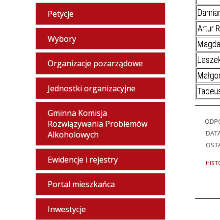
Damian
Petycje
Artur 
Wybory
Magda
Leszek
Organizacje pozarządowe
Małgo
Jednostki organizacyjne
Tadeu
Gminna Komisja
ODPO
Rozwiązywania Problemów
DAT
Alkoholowych
OSTA
Ewidencje i rejestry
HIST
Portal mieszkańca
Inwestycje