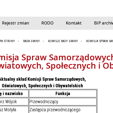
Rejestr zmian
RODO
Kontakt
BIP archi
PA STRONY
RADA GMINY
KOMISJE RADY GMINY
KOMISJA SPRAW S
misja Spraw Samorządowyc
wiatowych, Społecznych i O
Aktualny skład
Komisji Spraw Samorządowych,
Oświatowych, Społecznych i Obywatelskich
ę i nazwisko
Funkcja
rz Wójcik
Przewodniczący
sz Motyła
Zastępca przewodniczącego