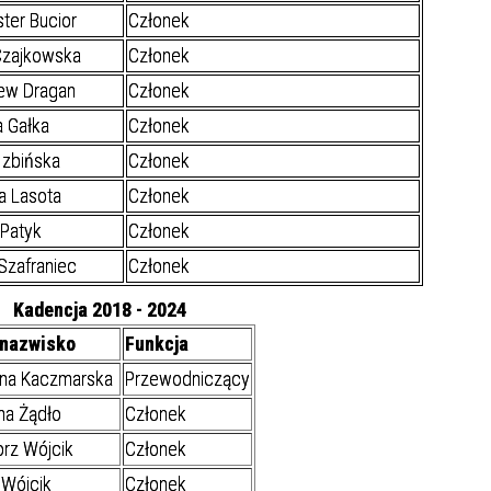
ter Bucior
Członek
Czajkowska
Członek
ew Dragan
Członek
 Gałka
Członek
Izbińska
Członek
a Lasota
Członek
Patyk
Członek
Szafraniec
Członek
Kadencja 2018 - 2024
 nazwisko
Funkcja
nna Kaczmarska
Przewodniczący
na Żądło
Członek
rz Wójcik
Członek
 Wójcik
Członek