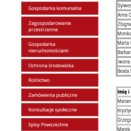
Sylwes
Gospodarka komunalna
Anna 
Zagospodarowanie
Zbigni
przestrzenne
Monika
Marta 
Gospodarka
nieruchomościami
Barbar
Iwona 
Ochrona środowiska
Beata 
Rolnictwo
Imię i
Zamówienia publiczne
Maria
Konsultacje społeczne
Krysty
Grzego
Spisy Powszechne
Marek