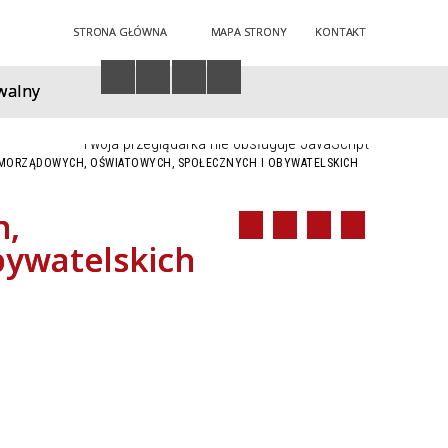
STRONA GŁÓWNA
MAPA STRONY
KONTAKT
walny
Twoja przeglądarka nie obsługuje JavaScript
AMORZĄDOWYCH, OŚWIATOWYCH, SPOŁECZNYCH I OBYWATELSKICH
h,
bywatelskich