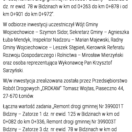
dz. nr ewid. 78 w Bidzinach w km od 0+263 do km 0+878 i od
km 0+901 do km 0+972”.
W odbiorze inwestycji uczestniczył Wójt Gminy
Wojciechowice – Szymon Sidor, Sekretarz Gminy – Agnieszka
Łuba-Mendyk, Inspektor Nadzoru – Marian Majewski, Radny
Gminy Wojciechowice – Leszek Stępień, Kierownik Referatu
Rozwoju Gospodarczego i Rolnictwa – Mirosław Mierzyński
oraz osoba reprezentująca Wykonawcę Pan Krzysztof
Sarzyński.
W/w inwestycja zrealizowana została przez Przedsiębiorstwo
Robót Drogowych „DROKAM” Tomasz Wojtas, Piaseczno 44,
27-670 Łoniów.
Łączna wartość zadania „Remont drogi gminnej Nr 399001T
Bidziny – Zatorze 1 dz. nr ewid. 125 w Bidzinach w km od
0+082 do km 0+336, Remont drogi gminnej Nr 399003T
Bidziny – Zatorze 3 dz. nr ewid. 78 w Bidzinach w km od