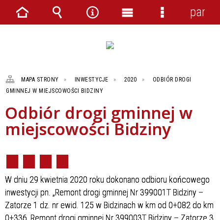
panel
Strona
Wyszukiwarka
Narzędzia
Menu
Menu
główna
główne
szczegółowe
MAPA STRONY
INWESTYCJE
2020
ODBIÓR DROGI
GMINNEJ W MIEJSCOWOŚCI BIDZINY
Odbiór drogi gminnej w
miejscowości Bidziny
W dniu 29 kwietnia 2020 roku dokonano odbioru końcowego
inwestycji pn. „Remont drogi gminnej Nr 399001T Bidziny –
Zatorze 1 dz. nr ewid. 125 w Bidzinach w km od 0+082 do km
0+336, Remont drogi gminnej Nr 399003T Bidziny – Zatorze 3